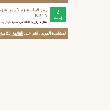
2
؟ B-52
إجابات
سُئل
فبراير 6، 2020
في تصنيف
ايش يعن
لمشاهدة المزيد ، انقر على
القائمة الكاملة