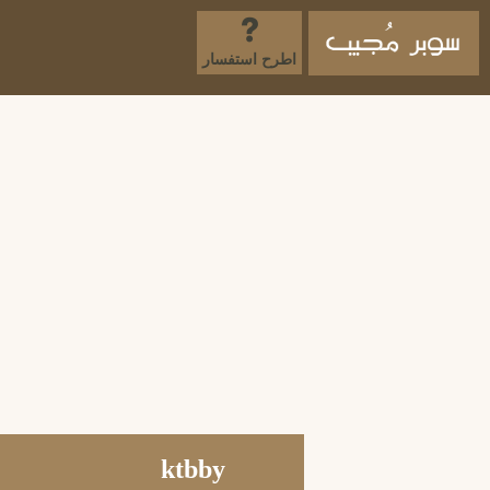
اطرح استفسار
ktbby