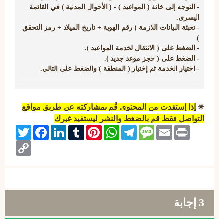
- التوجه إلى خانة ( المواعيد ) - ( الأحوال المدنية ) في القائمة
اليسرى.
- تعبئة البيانات اللازمة ( رقم الهوية + تاريخ الميلاد + رمز التحقق
)
- الضغط على ( الانتقال لخدمة المواعيد ).
- الضغط على ( حجز موعد جديد ).
- اختيار الخدمة ثم إختيار ( المنطقة ) والضغط على التالي.
☀
إذا إستفدت من المحتوى قُم بمشاركته عن طريق مواقع
التواصل فقط قم بالضغط والنشر ليستفيد غيرك
Twitter
Facebook
LinkedIn
Tumblr
Pinterest
WhatsApp
Telegram
Message
Email
Print
Copy
Link
3
إجابة