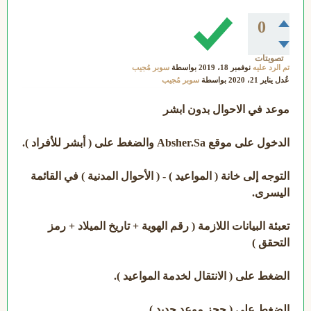
0
تصويتات
تم الرد عليه
نوفمبر 18، 2019
بواسطة
سوبر مُجيب
عُدل
يناير 21، 2020
بواسطة
سوبر مُجيب
موعد في الاحوال بدون ابشر
الدخول على موقع Absher.Sa والضغط على ( أبشر للأفراد ).
التوجه إلى خانة ( المواعيد ) - ( الأحوال المدنية ) في القائمة
اليسرى.
تعبئة البيانات اللازمة ( رقم الهوية + تاريخ الميلاد + رمز
التحقق )
الضغط على ( الانتقال لخدمة المواعيد ).
الضغط على ( حجز موعد جديد ).