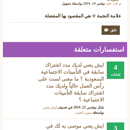
تم الرد عليه
نوفمبر 19، 2019
بواسطة
مجهول
علامة النجمة ☆ هي المقصود بها المفضلة
استفسارات متعلقة
ايش يعني لديك مدد اشتراك
4
سابقة في التأمينات الاجتماعية
إجابات
السعودية ؟ ما معنى لست على
رأس العمل حالياً ولديك مدد
اشتراك سابقة التأمينات
الاجتماعية ؟
سُئل
نوفمبر 22، 2019
في تصنيف
ايش يعني
بواسطة
سوبر مُجيب
ايش يعني موصى به لك في
3