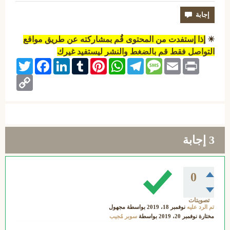
☀
إذا إستفدت من المحتوى قُم بمشاركته عن طريق مواقع
التواصل فقط قم بالضغط والنشر ليستفيد غيرك
Twitter
Facebook
LinkedIn
Tumblr
Pinterest
WhatsApp
Telegram
Message
Email
Print
Copy
Link
3
إجابة
0
تصويتات
تم الرد عليه
نوفمبر 18، 2019
بواسطة
مجهول
مختارة
نوفمبر 20، 2019
بواسطة
سوبر مُجيب