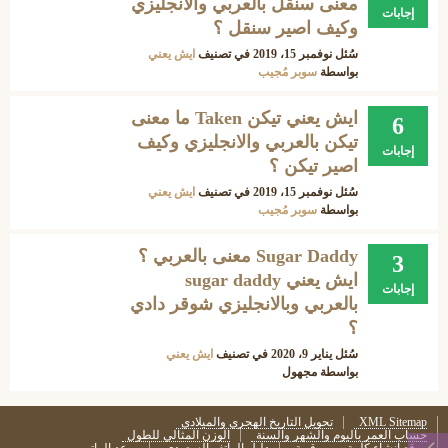
معنى سنقل بالعربي والانجليزي
إجابات
وكيف اصير سنقل ؟
سُئل
نوفمبر 15، 2019
في تصنيف
ايش يعني
بواسطة
سوبر مُجيب
ايش يعني تيكن Taken ما معنى
6
تيكن بالعربي والانجليزي وكيف
إجابات
اصير تيكن ؟
سُئل
نوفمبر 15، 2019
في تصنيف
ايش يعني
بواسطة
سوبر مُجيب
Sugar Daddy معنى بالعربي ؟
3
ايش يعني sugar daddy
إجابات
بالعربي وبالانجليزي شوقر دادي
؟
سُئل
يناير 9، 2020
في تصنيف
ايش يعني
بواسطة
مجهول
XML Sitemap
تحويل التاريخ الهجري والميلادي
حساب العمر باليوم والشهر والسنة
الوزن المثالي للطول
موقع إنشاء كلمة مرور قوية
دليل الهاتف السعودي
موعد الراتب