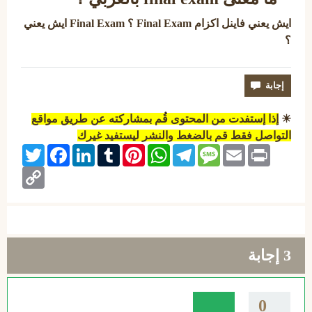
ايش يعني فاينل اكزام Final Exam ؟ Final Exam ايش يعني
؟
☀
إذا إستفدت من المحتوى قُم بمشاركته عن طريق مواقع
التواصل فقط قم بالضغط والنشر ليستفيد غيرك
Twitter
Facebook
LinkedIn
Tumblr
Pinterest
WhatsApp
Telegram
Message
Email
Print
Copy
Link
3
إجابة
0