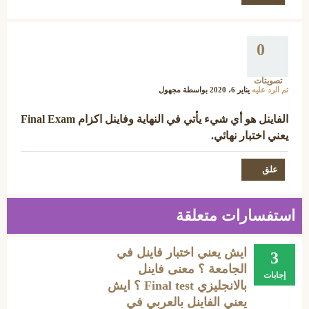
0
تصويتات
تم الرد عليه
يناير 6، 2020
بواسطة
مجهول
الفاينل هو أي شيء يأتي في النهاية وفاينل اكزام Final Exam
يعني اختبار نهائي.
استفسارات متعلقة
ايش يعني اختبار فاينل في
3
الجامعة ؟ معنى فاينل
إجابات
بالانجليزي Final test ؟ ايش
يعني الفاينل بالعربي في