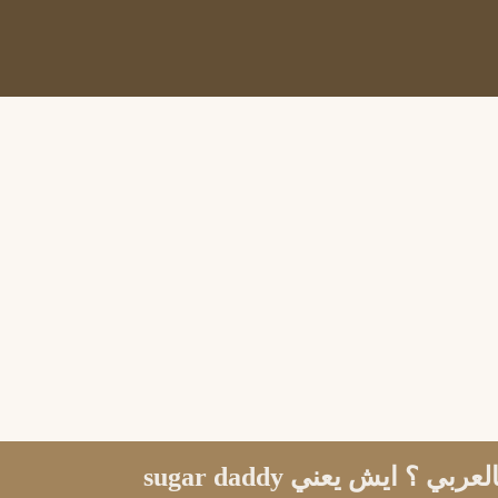
Sugar Daddy معنى بالعربي ؟ ايش يعني sugar daddy