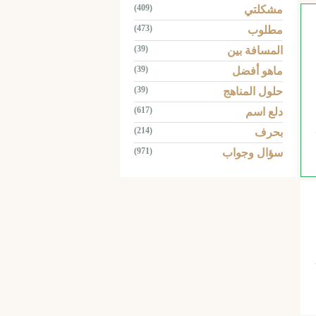
(409)
مشكلتي
(473)
مطلوب
(39)
المسافة بين
(39)
ماهو أفضل
(39)
حلول المناهج
(617)
دلع اسم
(214)
بحرف
(971)
سؤال وجواب