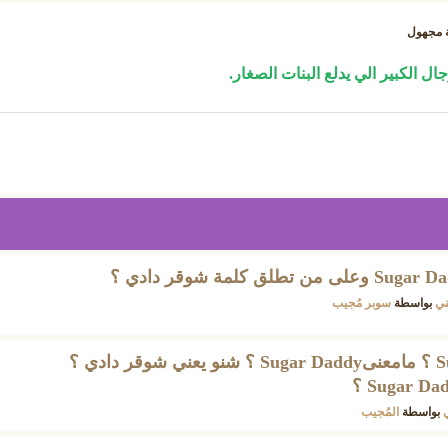
مجهول
ني
بواسطة
سوبر مُجيب
معنى بالعربي Sugar Daddy ؟ مامعنىSugar Daddy ؟ شنو يعني شوقر دادي ؟
بواسطة
المُجيب