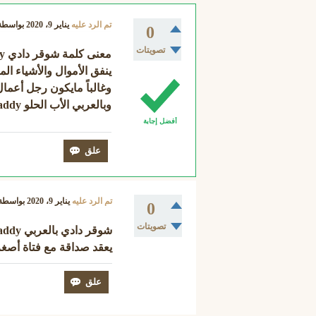
تم الرد عليه
يناير 9، 2020
بواسط
0
تصويتات
معنى كلمة شوقر دادي
y
وغالباً مايكون رجل أعما
وبالعربي الأب الحلو
addy
أفضل إجابة
تم الرد عليه
يناير 9، 2020
بواسطة
0
تصويتات
يعقد صداقة مع فتاة أصغر منه ب 30 سنة كمتوسط ويقوم بنثر أموال