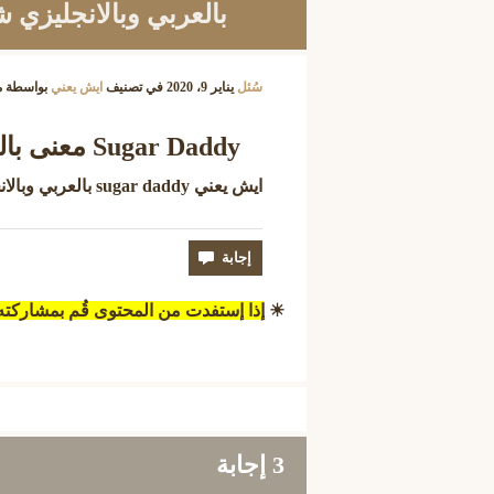
بالعربي وبالانجليزي 
سُئل
يناير 9، 2020
في تصنيف
ايش يعني
بواسطة
م
Sugar Daddy معنى بالعربي
ايش يعني sugar daddy بالعربي وبالانجليزي شوقر دادي ؟
☀
إذا إستفدت من المحتوى قُم بمشاركت
3
إجابة