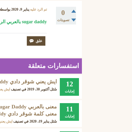
تم الرد عليه
يناير 9، 2020
بواسطة
0
تصويتات
sugar daddy بالعربي الرجال الكبير الي يدلع البنات الصغار.
استفسارات متعلقة
ايش يعني شوقر دادي Sugar Daddy وعلى من تطلق كلمة شوقر دادي ؟
12
سُئل
أكتوبر 30، 2019
في تصنيف
ايش يع
إجابات
11
معنى كلمة شوقر دادي Sugar Daddy ؟
إجابات
سُئل
يناير 19، 2020
في تصنيف
ايش يعني