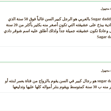
ة
مجهول
Sugar dadd
بالعربي هو الرجل كبير السن غالباً فوق 50 سنة الذي
ينفق الأموال والأشياء المادية ببذخ على عشيقته التي تكون أصغر منه بكثير بأكثر من 20 سنة
ل وعادةً تكون عشيقته جميلة جداً ولذلك أطلق عليه اسم شوقر دادي
Sagar d
مجهول
شوقر دادي بالعربي sugar daddy هو رجال كبير في السن يقوم بالزواج من فتاة بعمر ابنته أو
ه كلها عليها وتدليعها