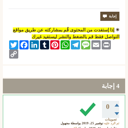
☀
إذا إستفدت من المحتوى قُم بمشاركته عن طريق مواقع
التواصل فقط قم بالضغط والنشر ليستفيد غيرك
Twitter
Facebook
LinkedIn
Tumblr
Pinterest
WhatsApp
Telegram
Message
Email
Print
Copy
Link
4
إجابة
0
تصويتات
تم الرد عليه
نوفمبر 25، 2019
بواسطة
مجهول