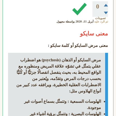
0
تصويتات
تم الرد عليه
أبريل 11، 2020
بواسطة
مجهول
معنى سايكو
معنى مرض السايكو أو كلمة سايكو :
مرض السايكو أو الذهان (psychosis) هو اضطراب
عقلي يتمثّل في تشوّه علاقة المريض ومنظوره مع
الواقع المحيط به، بحيث ينفصل انفصالًا جزئيًّا أو كُليًّا
بحسب درجات المرض وتقدّمه، ويُعتبر من
الاضطرابات العقلية الخطيرة، ويرافقه عدد كبير من
أنواع الهلاوس مثل:
الهلوسات السمعية : وتتمثّل بسماع أصوات غير
موجودة.
الهلوسات البصرية : وتتمثّل برؤية أشياء غير