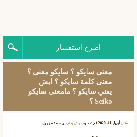
اطرح استفسار
معنى سايكو ؟ سايكو معنى ؟
معنى كلمة سايكو ؟ ايش
يعني سايكو ؟ مامعنى سايكو
Seiko ؟
سُئل
أبريل 11، 2020
في تصنيف
ايش يعني
بواسطة
مجهول