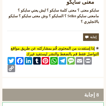
معنى سايكو
سايكو معنى ؟ معنى كلمة سايكو ؟ ايش يعني سايكو ؟
مامعنى سايكو Seiko ؟
السايكو ؟
وش معنى سايكو ؟
سايكو
بالانجليزي ؟
☀
إذا إستفدت من المحتوى قُم بمشاركته عن طريق مواقع
التواصل فقط قم بالضغط والنشر ليستفيد غيرك
Twitter
Facebook
LinkedIn
Tumblr
Pinterest
WhatsApp
Telegram
Message
Email
Print
Copy
Link
8
إجابة