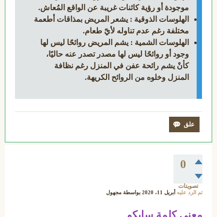
موجودة أو رؤية كائنات غريبة عن الواقع المُعاش.
الهلوسات الذوقية : يشعر المريض بمذاقات أطعمة
مختلفة رغم عدم تناوله لأيّ طعام.
الهلوسات الشمية : يشم المريض روائحًا ليس لها
وجود أو روائحًا ليس لها مصدر تصدر عنه حاليًا،
كأنْ يشم رائحة عفن في المنزل رغم نظافة
المنزل وخلوه من الروائح الكريهة.
0
تصويتات
تم الرد عليه
أبريل 11، 2020
بواسطة
مجهول
معنى كلمة سايكو