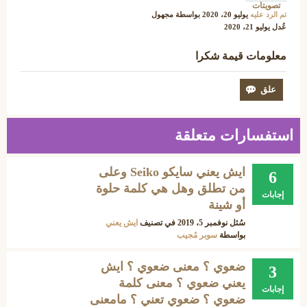
تصويتات
تم الرد عليه
يوليو 20، 2020
بواسطة
مجهول
عُدل
يوليو 21، 2020
معلومات قيمة شكرا
استفسارات متعلقة
ايش يعني سايكو Seiko وعلى
6
من تطلق وهل هي كلمة حلوة
إجابات
أو شينة
سُئل
نوفمبر 5، 2019
في تصنيف
ايش يعني
بواسطة
سوبر مُجيب
ضعوي ؟ معنى ضعوي ؟ ايش
3
يعني ضعوي ؟ معنى كلمة
إجابات
ضعوي ؟ ضعوي تعني ؟ مامعنى