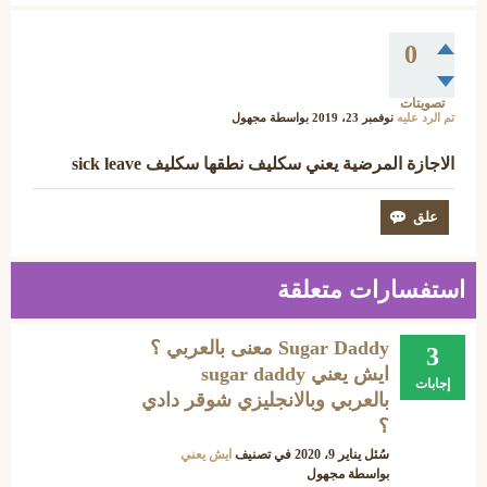
0
تصويتات
تم الرد عليه
نوفمبر 23، 2019
بواسطة
مجهول
الاجازة المرضية يعني سكليف نطقها سكليف sick leave
استفسارات متعلقة
Sugar Daddy معنى بالعربي ؟
3
ايش يعني sugar daddy
إجابات
بالعربي وبالانجليزي شوقر دادي
؟
سُئل
يناير 9، 2020
في تصنيف
ايش يعني
بواسطة
مجهول