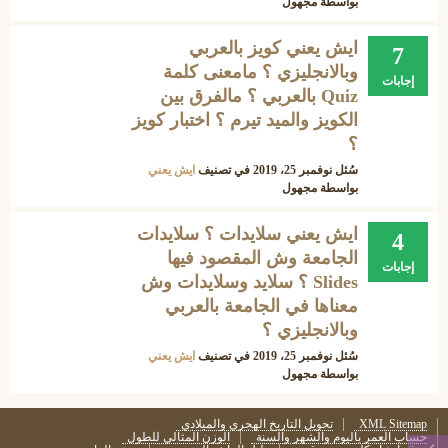
بواسطة
مجهول
ايش يعني كويز بالعربي
7
وبالانجليزي ؟ مامعنى كلمة
إجابات
Quiz بالعربي ؟ مالفرق بين
الكويز والميد تيرم ؟ اختبار كويز
؟
سُئل
نوفمبر 25، 2019
في تصنيف
ايش يعني
بواسطة
مجهول
ايش يعني سلايدات ؟ سلايدات
4
الجامعة وش المقصود فيها
إجابات
Slides ؟ سلايد وسلايدات وش
معناها في الجامعة بالعربي
وبالانجليزي ؟
سُئل
نوفمبر 25، 2019
في تصنيف
ايش يعني
بواسطة
مجهول
XML Sitemap
تحويل التاريخ الهجري والميلادي
حساب العمر باليوم والشهر والسنة
الوزن المثالي للطول