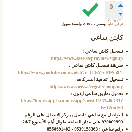
0
تصويتات
تم الرد عليه
ديسمبر 12، 2019
بواسطة
مجهول
كابتن ساعي
تسجيل كابتن ساعي
:
https://www.saee.sa/provider/signup
طريقة تسجيل كابتن ساعي
:
https://www.youtube.com/watch?v=1EkVbIMPm9Y
تسجيل اتفاقية الشركات
:
https://www.saee.sa/registercompany
تحميل تطبيق ساعي ايفون
:
https://itunes.apple.com/us/app/saee/id1332466731?
ls=1&mt=8
التواصل مع ساعي
:
اتصل بمركز الاتصال على الرقم
920009999 على مدار الساعة طوال أيام الأسبوع 24/7 .
رقم ساعي
: 0539158363 - 0558691482