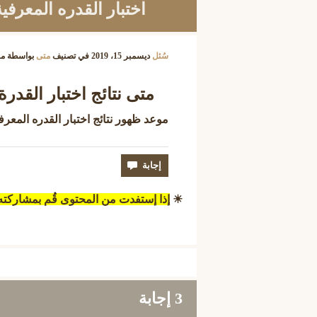
اختبار القدره المعرفي
سُئل
ديسمبر 15، 2019
في تصنيف
متى
بواسطة
م
متى نتائج اختبار القدرة الم
موعد ظهور نتائج اختبار القدره المعرفي
☀
إذا إستفدت من المحتوى قُم بمشاركت
3
إجابة