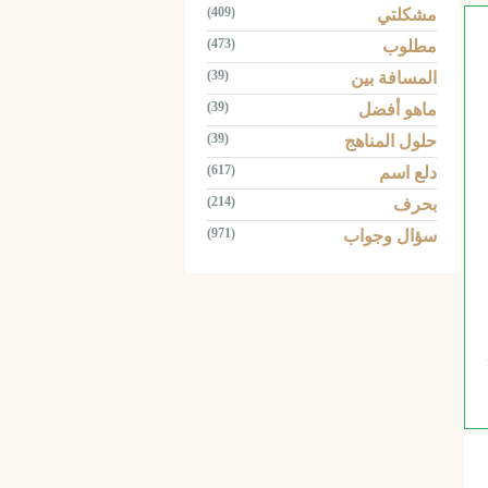
(409)
مشكلتي
(473)
مطلوب
(39)
المسافة بين
(39)
ماهو أفضل
(39)
حلول المناهج
(617)
دلع اسم
(214)
بحرف
(971)
سؤال وجواب