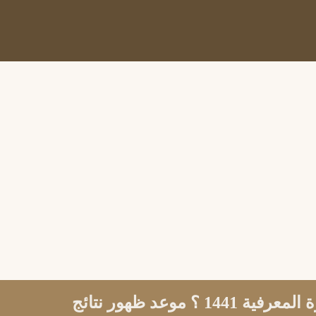
متى نتائج اختبار القدرة المعرفية 1441 ؟ موعد ظهور نتائج