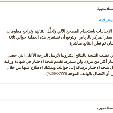
اسطة
مجهول
لمعرفية
ّح الإجـابـات باستخدام المصحح الآلي وتُحلَّل النتائج، وتراجع معلومات
بمقر المركز بالرياض. ويتوقع أن تستغرق هذه العملية حوالي ثلاثة
بار، ثم تعلن النتائج مباشرة.
 تطلب النتيجة بالنتائج إلكترونيا (تُرسل الدرجة الأعلى التي حصل
ختبار أكثر من مرة)، ولن يشترط تقديم نتيجة الاختبار في شهادة ورقية
نتيجة الاختبار برسالة إلى جوالك، ويمكنك الاطلاع عليها من خلال
اتصال بالهاتف الموحد (920033555).
اسطة
مجهول