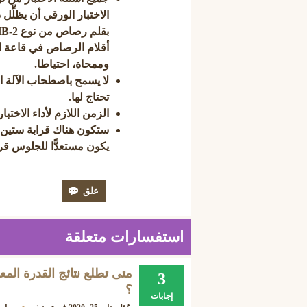
الاختبار الورقي أن يظلِّ
وممحاة، احتياطا.
لا يسمح باصطحاب الآلة الح
تحتاج لها.
الزمن اللازم لأداء الاختبار ثلاث (
يكون مستعدًّا للجلوس قرابة (4) أربع 
استفسارات متعلقة
3
؟
إجابات