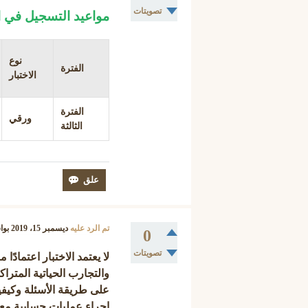
تصويتات
مواعيد التسجيل في اختب
نوع
الفترة
الاختبار
الفترة
ورقي
الثالثة
تم الرد عليه
ديسمبر 15، 2019
بو
0
تصويتات
لا يعتمد الاختبار اعتمادً
والتجارب الحياتية المتر
على طريقة الأسئلة وكيفية
إجراء عمليات حسابية معقدة