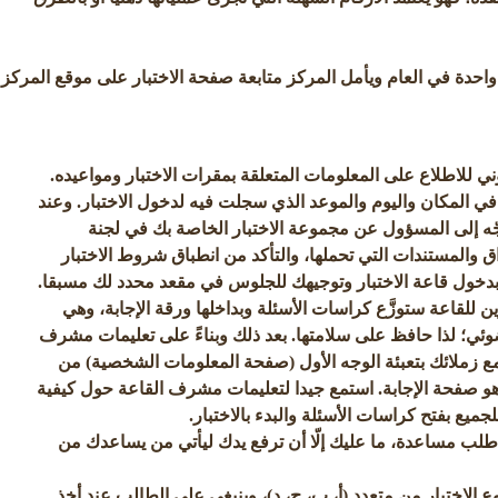
 واحدة في العام ويأمل المركز متابعة صفحة الاختبار على موقع المركز
وني للاطلاع على المعلومات المتعلقة بمقرات الاختبار ومواعيده.
المكان واليوم والموعد الذي سجلت فيه لدخول الاختبار. وعند
جّه إلى المسؤول عن مجموعة الاختبار الخاصة بك في لجنة
اق والمستندات التي تحملها، والتأكد من انطباق شروط الاختبار
دخول قاعة الاختبار وتوجيهك للجلوس في مقعد محدد لك مسبقا.
ن للقاعة ستوزَّع كراسات الأسئلة وبداخلها ورقة الإجابة، وهي
ضوئي؛ لذا حافظ على سلامتها. بعد ذلك وبناءً على تعليمات مشرف
مع زملائك بتعبئة الوجه الأول (صفحة المعلومات الشخصية) من
ي هو صفحة الإجابة. استمع جيدا لتعليمات مشرف القاعة حول كيفية
جميع بفتح كراسات الأسئلة والبدء بالاختبار.
 طلب مساعدة، ما عليك إلّا أن ترفع يدك ليأتي من يساعدك من
ع الاختيار من متعدد (أ، ب، ج، د)، وينبغي على الطالب عند أخذ