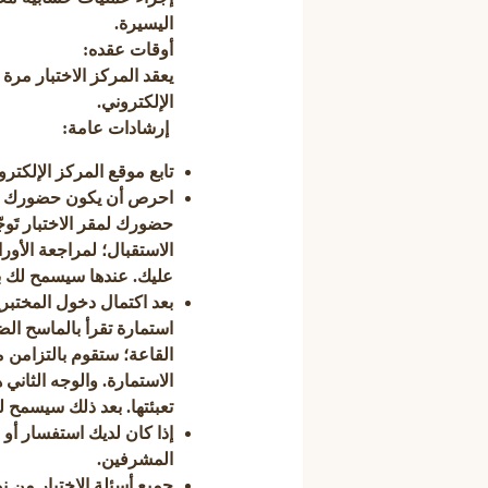
اليسيرة.
أوقات عقده:
يعقد المركز الاختبار مرة
الإلكتروني.
إرشادات عامة:
تابع موقع المركز الإلكتر
احرص أن يكون حضورك في 
حضورك لمقر الاختبار تَو
الاستقبال؛ لمراجعة الأور
عليك. عندها سيسمح لك ب
بعد اكتمال دخول المختبري
استمارة تقرأ بالماسح ال
القاعة؛ ستقوم بالتزامن 
الاستمارة. والوجه الثان
تعبئتها. بعد ذلك سيسمح لل
إذا كان لديك استفسار أو
المشرفين.
جميع أسئلة الاختبار من نو