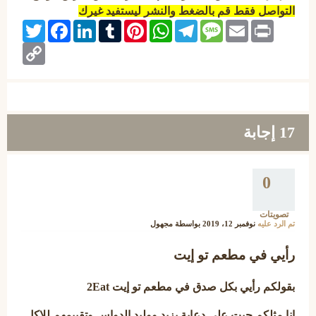
التواصل فقط قم بالضغط والنشر ليستفيد غيرك
Twitter
Facebook
LinkedIn
Tumblr
Pinterest
WhatsApp
Telegram
Message
Email
Print
Copy
Link
17
إجابة
0
تصويتات
تم الرد عليه
نوفمبر 12، 2019
بواسطة
مجهول
رأيي في مطعم تو إيت
بقولكم رأيي بكل صدق في مطعم تو إيت 2Eat
انا مثلكم جيت على دعاية يزيد ووليد الدواس وتقييمهم للاكل