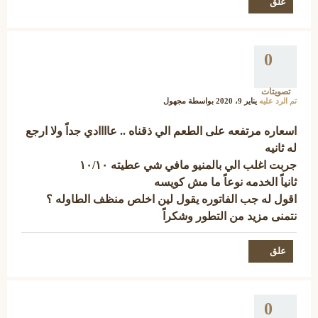
0
تصويتات
تم الرد عليه
يناير 9، 2020
بواسطة
مجهول
اسعاره مرتفعه على الطعم الي ذقناه .. عاااادي جداً ولا ارجع
له ثانيه
جربت اغلب الي بالمنيو مافي شي عطيته ١٠/١٠
ثانياً الخدمه نوعاً ما مش كويسه
اقول له جب الفاتوره يقول لين اخلص منظف الطاوله ؟
نتمنى مزيد من التطور وشكراً
0