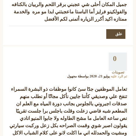
جميل المكان أحلى شي عجبني برقر اللحم والربيان بالكنافه
والفولكينو فرايز أما الباستا ماعجبتني ابدا مو مره والخدمة
ممتازه اكيد أكرر الزياره أتمنى لكم الأفضل
0
تصويتات
تم الرد عليه
يوليو 21، 2020
بواسطة
مجهول
تعامل الموظفين جدًا سئ كانوا موظفات ذو البشرة السمراء
تنفخ علي وصديقي كأننا جايين نأكل مجانًا أو نطلب منهم
صدقات اجبروني بالجلوس بجانب دورة المياه مع العلم ان
المطعم شبه فاضي زعلت وقلت باجلس برا جلست تقريبًا
نص ساعه العامل ما مشح الطاوله ولا جابوا المنيو انادي
يقولون اصبر شوي وقمت الصراحه بكل زعل وركبت سيارتي
ومشيت والحمدلله اني ما اكلت لانو على كلام الشباب الاكل