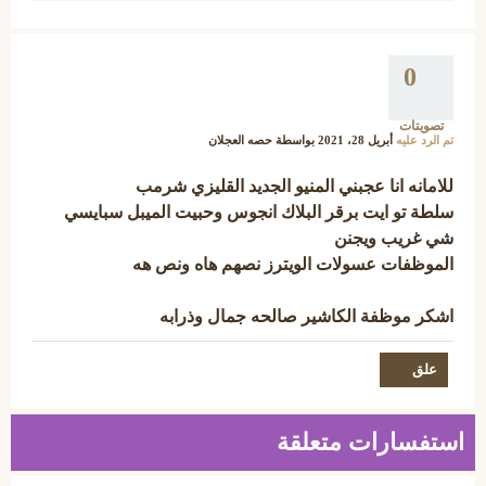
0
تصويتات
تم الرد عليه
أبريل 28، 2021
بواسطة
حصه العجلان
للامانه انا عجبني المنيو الجديد القليزي شرمب
سلطة تو ايت برقر البلاك انجوس وحبيت الميبل سبايسي
شي غريب ويجنن
الموظفات عسولات الويترز نصهم هاه ونص هه
اشكر موظفة الكاشير صالحه جمال وذرابه
استفسارات متعلقة