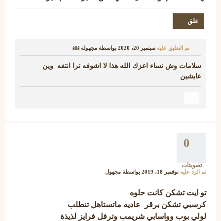
تم التعليق عليه
سبتمبر 20، 2020
بواسطة
مجهوله śßš
سلامات وش نساء اعزك الله هذا لا اشوفه ترا انتفه وين
عايشين
0
تصويتات
تم الرد عليه
نوفمبر 18، 2019
بواسطة
مجهول
تو ايت تشكن كانت حلوه
كرسبي تشكن برقر عاديه ماتستاهل تنطلب
لولي بوب وواسابي شريمب وترفل فرايز لذيذة