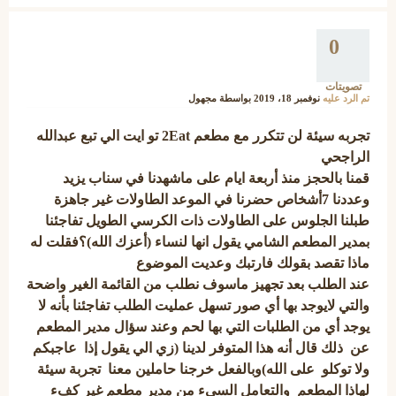
0
تصويتات
تم الرد عليه
نوفمبر 18، 2019
بواسطة
مجهول
تجربه سيئة لن تتكرر مع مطعم 2Eat تو ايت الي تبع عبدالله
الراجحي
قمنا بالحجز منذ أربعة ايام على ماشهدنا في سناب يزيد
وعددنا 7أشخاص حضرنا في الموعد الطاولات غير جاهزة
طبلنا الجلوس على الطاولات ذات الكرسي الطويل تفاجئنا
بمدير المطعم الشامي يقول انها لنساء (أعزك الله)؟فقلت له
ماذا تقصد بقولك فارتبك وعديت الموضوع
عند الطلب بعد تجهيز ماسوف نطلب من القائمة الغير واضحة
والتي لايوجد بها أي صور تسهل عمليت الطلب تفاجئنا بأنه لا
يوجد أي من الطلبات التي بها لحم وعند سؤال مدير المطعم
عن ذلك قال أنه هذا المتوفر لدينا (زي الي يقول إذا عاجبكم
ولا توكلو على الله)وبالفعل خرجنا حاملين معنا تجربة سيئة
لهاذا المطعم والتعامل السيء من مدير مطعم غير كفء