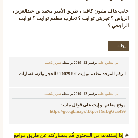
جانب هاڤ مليون كافيه ، طريق الأمير محمد بن عبدالعزيز ،
الرياض ؟ تجربتي تو ايت ؟ تجارب مطعم تو ايت ؟ تو ايت
الراجحي ؟
تم التعليق عليه
نوفمبر 12، 2019
بواسطة
سوبر مُجيب
الرقم الموحد مطعم تو إيت 920029192 للحجز والإستفسارات.
تم التعليق عليه
نوفمبر 12، 2019
بواسطة
سوبر مُجيب
موقع مطعم تو إيت على قوقل ماب :
https://goo.gl/maps/iBfp5s1YuDgGwsd99
☀
إذا إستفدت من المحتوى قُم بمشاركته عن طريق مواقع