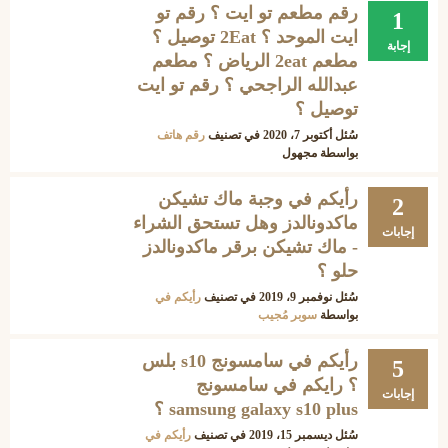
رقم مطعم تو ايت ؟ رقم تو
1
ايت الموحد ؟ 2Eat توصيل ؟
إجابة
مطعم 2eat الرياض ؟ مطعم
عبدالله الراجحي ؟ رقم تو ايت
توصيل ؟
سُئل
أكتوبر 7، 2020
في تصنيف
رقم هاتف
بواسطة
مجهول
رأيكم في وجبة ماك تشيكن
2
ماكدونالدز وهل تستحق الشراء
إجابات
- ماك تشيكن برقر ماكدونالدز
حلو ؟
سُئل
نوفمبر 9، 2019
في تصنيف
رأيكم في
بواسطة
سوبر مُجيب
رأيكم في سامسونج s10 بلس
5
؟ رايكم في سامسونج
إجابات
samsung galaxy s10 plus ؟
سُئل
ديسمبر 15، 2019
في تصنيف
رأيكم في