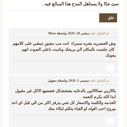
سئ جدًا ولا يستاهل المدح هذا المبالغ فيه .
تم التعليق عليه
سبتمبر 20، 2020
بواسطة
Mëtœ
وش العنصريه بشره سمراء انت مب مجبور تمشي على كلامهم
كان جلست بالمكان الي يريحك وناديت باعلى الصوت انهم
يجونك
تم التعليق عليه
ديسمبر 2، 2020
بواسطة
مجهول
يااااربي نصااااابين بالدعايه بشششكل فضضيع الاكل غير مقبول
ابدا الله يكرم النعمه
الخدمه والكتمه والاسعار كل شي ينرفز اكثر من الي قبل اي احد
بيروح احب اقوله لو الغباء يتكلم لبكاء منك