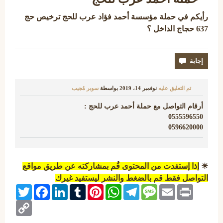
رأيكم في حملة مؤسسة أحمد فؤاد عرب
للحج ترخيص حج
637 حجاج الداخل ؟
تم التعليق عليه
نوفمبر 14، 2019
بواسطة
سوبر مُجيب
أرقام التواصل مع حملة أحمد عرب للحج :
0555596550
0596620000
☀
إذا إستفدت من المحتوى قُم بمشاركته عن طريق مواقع
التواصل فقط قم بالضغط والنشر ليستفيد غيرك
Twitter
Facebook
LinkedIn
Tumblr
Pinterest
WhatsApp
Telegram
Message
Email
Print
Copy
Link