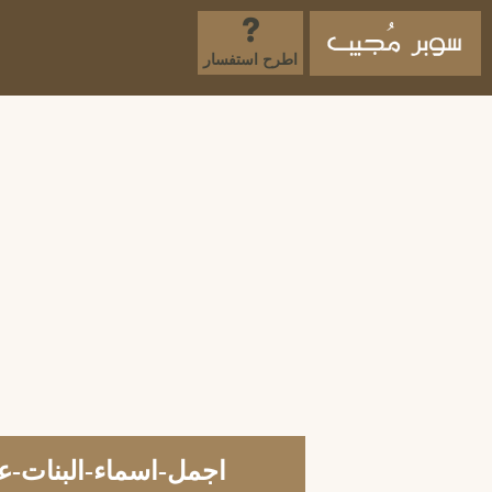
اطرح استفسار
اجمل-اسماء-البنات-ع