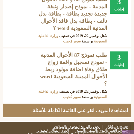
3
المدنية - نموذج إصدار وثيقة
إجابات
جديدة تجديد بطاقة - بطاقة بدل
تالف - بطاقة بدل فاقد الأحوال
المدنية السعودية word ؟
سُئل
نوفمبر 22، 2019
في تصنيف
وزارة الداخلية
السعودية
بواسطة
سوبر مُجيب
طلب نموذج 87 الأحوال المدنية
3
- نموذج تسجيل واقعة زواج
إجابات
طلاق وفاة اضافة مولود ربط
الأحوال المدنية السعودية word
؟
سُئل
نوفمبر 22، 2019
في تصنيف
وزارة الداخلية
السعودية
بواسطة
سوبر مُجيب
لمشاهدة المزيد ، انقر على
القائمة الكاملة للأسئلة
.
XML Sitemap
تحويل التاريخ الهجري والميلادي
حساب العمر باليوم والشهر والسنة
الوزن المثالي للطول