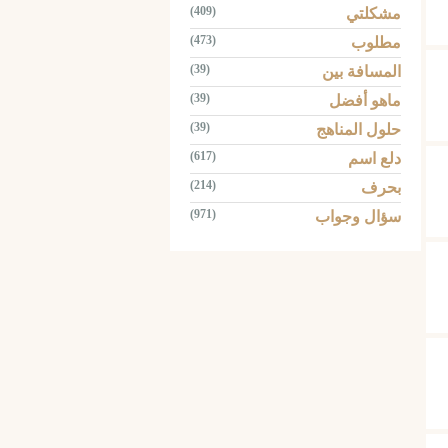
(409)
مشكلتي
(473)
مطلوب
(39)
المسافة بين
(39)
ماهو أفضل
(39)
حلول المناهج
(617)
دلع اسم
(214)
بحرف
(971)
سؤال وجواب