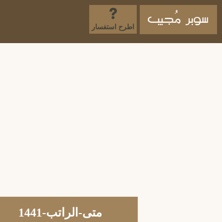
اطرح استفسار
متى-الراتب-1441