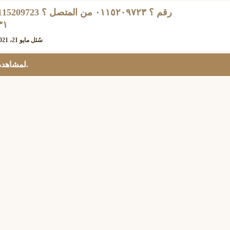
١٣١
سُئل
مايو 21، 2021
.
لمشاهدة 