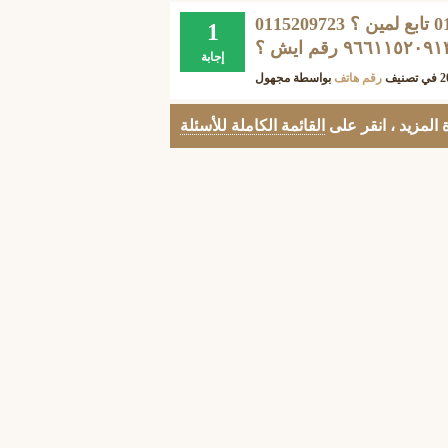
0115209723 رقم ؟ ۰۱۱٥۲۰۹٧۲۳ من المتصل ؟ 0115209723 تابع لمين ؟
1
۹٦٦١١٥٢٠٩ رقم ايش ؟
إجابة
في تصنيف
رقم هاتف
بواسطة
مجهول
المزيد ، انقر على
القائمة الكاملة للأسئلة