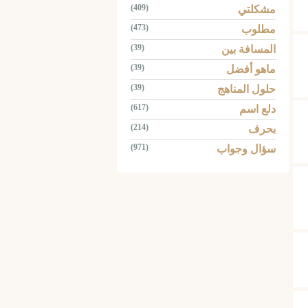
(409)
مشكلتي
(473)
مطلوب
(39)
المسافة بين
(39)
ماهو أفضل
(39)
حلول المناهج
(617)
دلع اسم
(214)
بحرف
(971)
سؤال وجواب