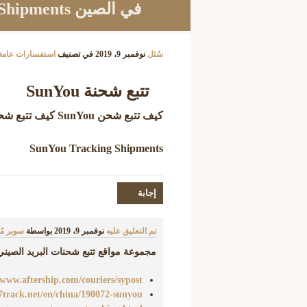
في الصين SunYou Tracking Shipments ؟
سُئل
نوفمبر 9، 2019
في تصنيف
استفسارات عامة
تتبع شحنة SunYou
كيف تتبع شحن SunYou كيف تتبع شحنة صادرة من SunYou في الصين ؟
SunYou Tracking Shipments
تم التعليق عليه
نوفمبر 9، 2019
بواسطة
سوبر م
مجموعة مواقع تتبع شحنات البريد الصيني ال
/www.aftership.com/couriers/sypost
.17track.net/en/china/190072-sunyou