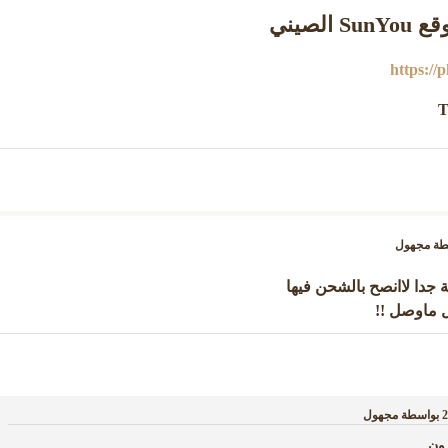
وقع
SunYou
الصيني
https://
T
طة
مجهول
 ماوصل !!
بواسطة
مجهول
ون