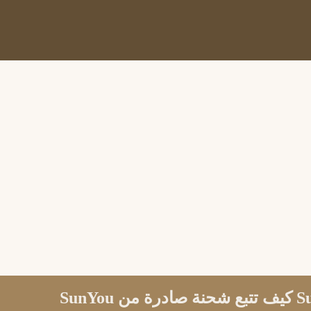
كيف تتبع شحن SunYou كيف تتبع شحنة صادرة من SunYou