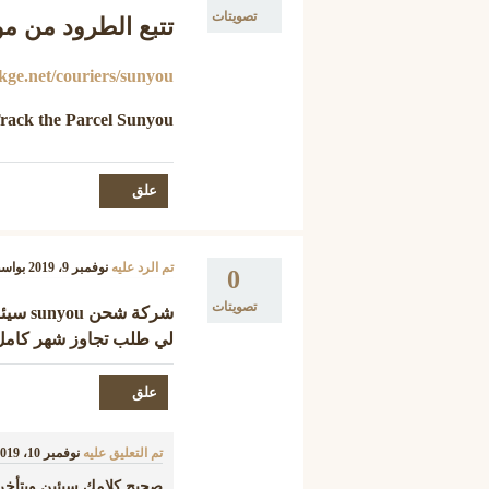
تصويتات
تتبع الطرود من م
pkge.net/couriers/sunyou
rack the Parcel Sunyou
تم الرد عليه
نوفمبر 9، 2019
بواس
0
تصويتات
شركة شحن sunyou سيئة جدا لاانصح بالشحن فيها
لي طلب تجاوز شهر كامل
تم التعليق عليه
نوفمبر 10، 2019
صحيح كلامك سيئين ويتأخر