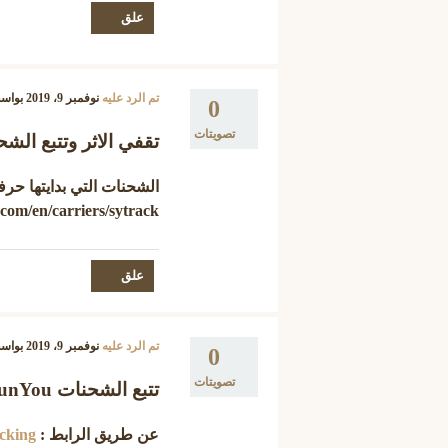
تم الرد عليه
نوفمبر 9، 2019
بواس
0
تصويتات
تقفي الاثر وتتبع الشحنة ck - SunYou
الشحنات التي بدايتها حرف
com/en/carriers/sytrack
تم الرد عليه
نوفمبر 9، 2019
بواس
0
تصويتات
تتبع الشحنات SunYou يمكن تقفي الشحنة
عن طريق الرابط :
cking/