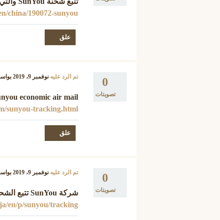
تتبع شحنة SunYou والتي تبدأ حروف الشحنة بـ ( SYOM )عن طريق الرابط :
t/en/china/190072-sunyou
تم الرد عليه
نوفمبر 9، 2019
بواس
0
تصويتات
sunyou economic air mail شحن تتبع الشحنة عن طريق الرا
m/sunyou-tracking.html
تم الرد عليه
نوفمبر 9، 2019
بواس
0
تصويتات
شركة SunYou تتبع الشحنات عن طريق الموقع تقفي الأثر :
nja/en/p/sunyou/tracking