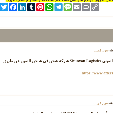
itter
Facebook
LinkedIn
Tumblr
Pinterest
WhatsApp
Telegram
Message
Email
Print
Copy
Link
طة
سوبر مُجيب
يمكن تتبع شحنات البريد الصيني Shunyou Logistics شركة شحن في شنجن الصين عن طريق
https://www.after
طة
سوبر مُجيب