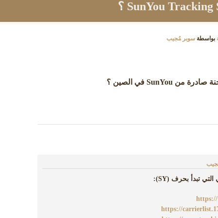
بواسطة
سوبر مُجيب
ُجيب
تي تبدأ بحرف (SY):
https:/
https://carrierlist