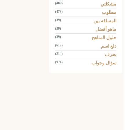
(409)
مشكلتي
(473)
مطلوب
(39)
المسافة بين
(39)
ماهو أفضل
(39)
حلول المناهج
(617)
دلع اسم
(214)
بحرف
(971)
سؤال وجواب