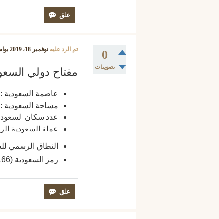
تم الرد عليه
نوفمبر 18، 2019
بوا
0
تصويتات
مفتاح دولي السعودية
عاصمة السعودية : الريا
مساحة السعودية : 2,149,690 كم²
عدد سكان السعودية : 32,275,900
عملة السعودية الرسمية : 
النطاق الرسمي للسعودية 
رمز السعودية (ISO3166) الأيزو : SAU