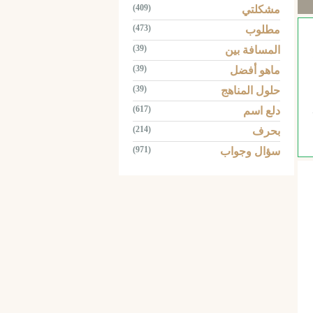
(409)
مشكلتي
(473)
مطلوب
(39)
المسافة بين
(39)
ماهو أفضل
(39)
حلول المناهج
(617)
دلع اسم
(214)
بحرف
(971)
سؤال وجواب