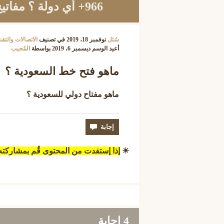
966+ أي دولة ؟ مفاتيح الاتصال الدولي
سُئل
نوفمبر 18، 2019
في تصنيف
الاتصالات والتقن
أعيد الوسم
ديسمبر 6، 2019
بواسطة
المُجيب
ماهو فتح خط السعودية ؟
ماهو مفتاح دولي للسعودية ؟
☀
إذا إستفدت من المحتوى قُم بمشاركت
4
إجابة