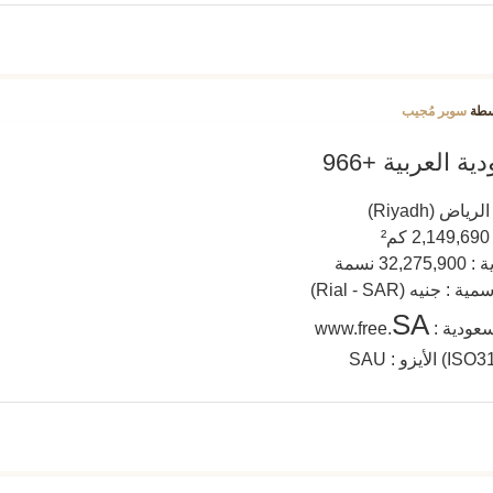
سطة
سوبر مُجيب
 العربية +966
ض (Riyadh)
 نسمة
جنيه (Rial - SAR)
SA
: www.free.