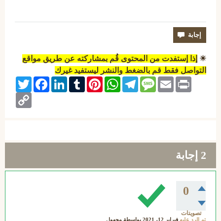
☀
إذا إستفدت من المحتوى قُم بمشاركته عن طريق مواقع
التواصل فقط قم بالضغط والنشر ليستفيد غيرك
Twitter
Facebook
LinkedIn
Tumblr
Pinterest
WhatsApp
Telegram
Message
Email
Print
Copy
Link
2
إجابة
0
تصويتات
تم الرد عليه
فبراير 12، 2021
بواسطة
مجهول