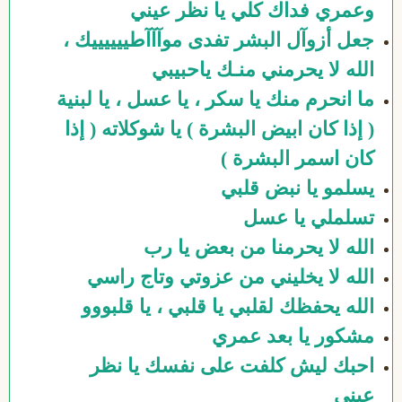
وعمري فداك كلي يا نظر عيني
جعل أزوآل البشر تفدى موآآآطييييييك ،
الله لا يحرمني منـك ياحبيبي
ما انحرم منك يا سكر ، يا عسل ، يا لبنية
( إذا كان ابيض البشرة ) يا شوكلاته ( إذا
كان اسمر البشرة )
يسلمو يا نبض قلبي
تسلملي يا عسل
الله لا يحرمنا من بعض يا رب
الله لا يخليني من عزوتي وتاج راسي
الله يحفظك لقلبي يا قلبي ، يا قلبووو
مشكور يا بعد عمري
احبك ليش كلفت على نفسك يا نظر
عيني