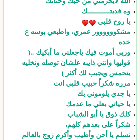
الله لايحرمني من حبك وحنانك
وه فديتــــــــــــك
يا روح قلبي
مشكوووووور عمري، واطبعي بوسه ع
خده
وربي أموت فيك ياجعلني ما أبكيك ..(
قوليها وانتي ذايبه علشان توصله وتخليه
يتحمس ويجيب لك أكثر )
مرره شكراً حبيب قلبي انت
يا جدي يلوموني بك
يا حياتي يعلي ما عدمك
كلك ذوق يا أبو الشباب
شكراً على بعدهم كلهم،
تسلم يا أحن وأطيب وأكرم زوج بالعالم