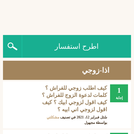
اطرح استفسار
اذا-زوجي
كيف اطلب زوجي للفراش ؟
1
كلمات لدعوة الزوج للفراش ؟
إجابة
كيف اقول لزوجي ابيك ؟ كيف
اقول لزوجي اني ابيه ؟
سُئل
فبراير 12، 2021
في تصنيف
مشكلتي
بواسطة
مجهول