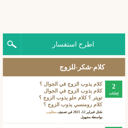
اطرح استفسار
كلام-شكر-للزوج
كلام يذوب الزوج في الجوال ؟
2
كلام يذوب الزوج في الجوال
إجابات
تويتر ؟ كلام حلو يذوب الزوج ؟
كلام رومنسي يذوب الزوج ؟
سُئل
فبراير 12، 2021
في تصنيف
مطلوب
بواسطة
مجهول