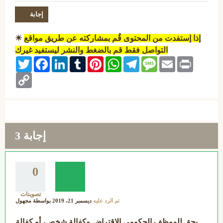
إذا إستفدت من المحتوى قُم بمشاركته عن طريق مواقع
☀
التواصل فقط قم بالضغط والنشر ليستفيد غيرك
Twitter
Facebook
LinkedIn
Tumblr
Pinterest
WhatsApp
Telegram
Message
Email
Print
Copy
Link
إجابة
3
0
تصويتات
تم الرد عليه
ديسمبر 21، 2019
بواسطة
مجهول
يحق للموظف الحكومي الاقتراض وكفالة شخص، أو كفالة