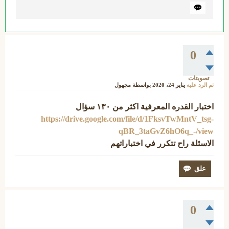
0
تصويتات
تم الرد عليه
يناير 24، 2020
بواسطة
مجهول
اختبار القدره المعرفية اكثر من ١٣٠ سؤال
https://drive.google.com/file/d/1FksvTwMntV_tsg-
qBR_3taGvZ6hO6q_-/view
الاسئلة راح تتكرر في اختباراتهم
0