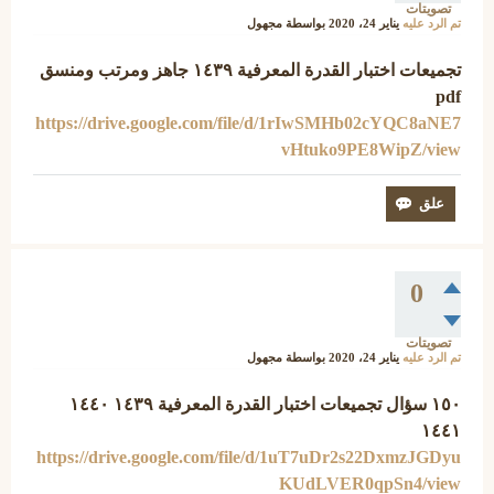
تصويتات
تم الرد عليه
يناير 24، 2020
بواسطة
مجهول
تجميعات اختبار القدرة المعرفية ١٤٣٩ جاهز ومرتب ومنسق
pdf
https://drive.google.com/file/d/1rIwSMHb02cYQC8aNE7
vHtuko9PE8WipZ/view
0
تصويتات
تم الرد عليه
يناير 24، 2020
بواسطة
مجهول
١٥٠ سؤال تجميعات اختبار القدرة المعرفية ١٤٣٩ ١٤٤٠
١٤٤١
https://drive.google.com/file/d/1uT7uDr2s22DxmzJGDyu
KUdLVER0qpSn4/view