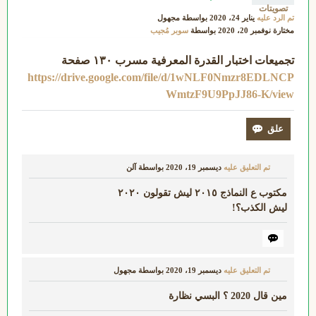
تصويتات
تم الرد عليه
يناير 24، 2020
بواسطة
مجهول
مختارة
نوفمبر 20، 2020
بواسطة
سوبر مُجيب
تجميعات اختبار القدرة المعرفية مسرب ١٣٠ صفحة
https://drive.google.com/file/d/1wNLF0Nmzr8EDLNCP
WmtzF9U9PpJJ86-K/view
تم التعليق عليه
ديسمبر 19، 2020
بواسطة
آلن
مكتوب ع النماذج ٢٠١٥ ليش تقولون ٢٠٢٠
ليش الكذب؟!
تم التعليق عليه
ديسمبر 19، 2020
بواسطة
مجهول
مين قال 2020 ؟ البسي نظارة