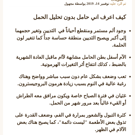
تم الرد عليه
نوفمبر 14، 2019
بواسطة
مجهول
كيف اعرف اني حامل بدون تحليل الحمل
وجود ألم مستمر ومنقطع أحياناً في الثديين وتغير حجمهما
إلى أكبر ويصبح الثديين منطقة حساسة جداً كما تتغير لون
الحلمة.
الآم أسفل بطن الحامل مشابهة لآام ماقبل العادة الشهرية
بالضبط ، كذلك انتفاخ أثر التغيرات الهرمونية.
تعب وضعف بشكل عام دون سبب مباشر وواضح وهناك
رغبة عالية في النوم بسبب زيادة هرمون البروجيسترون.
غثيان في فترة الصباح خاصة ويكون مرافق معه الطراش
أو القيء غالباً بعد مرور شهر من الحمل.
كثرة التبول والشعور بمرارة في الفم، وضعف القدرة على
تذوق بعض الأطعمة "ليست دائمة"، كما يصبح هناك بعض
الآلام في الظهر.