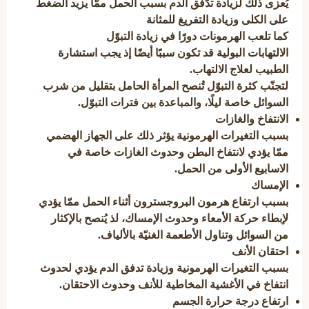
يُعزى ذلك لزيادة تدّفق الدم بسبب الحمل ممّا يزيد الضغط
على الكلى وزيادة التفريغ للمثانة
كما تلعب الهرمونات دورًا في زيادة التبوّل
الالتهابات البولية قد تكون سببًا أيضًا إذ يجب استشارة
الطبيب لعلاج الالتهاب.
لتجنّب كثرة التبوّل تُنصح المرأة الحامل بتقليل من شرب
السوائل خاصة ليلًا، والمباعدة بين فترات التبوّل.
الانتفاخ والغازات
بسبب التغيرات الهرمونية يؤثر ذلك على الجهاز الهضمي
ممّا يؤدي لانتفاخ البطن وحدوث الغازات خاصة في
الاسابيع الأولى من الحمل.
الإمساك
بسبب ارتفاع هرمون البروجسترون أثناء الحمل ممّا يؤدي
لإبطاء حركة الأمعاء وحدوث الإمساك، لذ يُنصح بالإكثار
من السوائل وتناول الأطعمة الغنيّة بالألياف.
احتقان الأنف
بسبب التغيرات الهرمونية وزيادة تدفق الدم يؤدي لحدوث
انتفاخ في الأغشية المخاطية للأنف وحدوث الاحتقان.
ارتفاع درجة حرارة الجسم