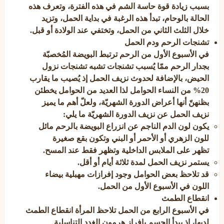
بسبب زيادة قوة حاسة الشم في هذه الفترة، وتعرف هذه
الحالة بالوحام، تبدأ هذه الرغبة في بداية الحمل، وتزيد
خلال الثلث الثاني من الحمل، وتختفي عند الولادة أو قبل.
تشنجات الرحم ودم الحمل
في الأسبوع الأول من الرحم ترتبط البويضة المُخصبّة
بجدار الرحم ممّا يُسبب تشنجات تشبه تشنجات نزول
الحيض، بالإضافة لحدوث نزيف الحمل إذ يُصيب ما يقارب
20% من النساء الحوامل لذا العديد من الحوامل يخطئن
بظنهنّ أنها أعراض الدورة الشهريّة، ولعلّ أهم ما يميز
نزيف الحمل عن نزيف الدورة الشهريّة ما يلي:
يكون لون الدم الناجم عن انزراع البويضة بالرحم مائل
للون الزهري أو الأحمر أو البني وتكون بقع صغيرة
تظهر على الملابس الداخلية وتظهر فقط عند المسح.
يستمر نزيف الحمل لمدة ثلاثة أيام أو أقل.
قد تلاحظ بعض الحوامل وجود إفرازات مهبلية بيضاء
اللون في الأسبوع الأول من الحمل.
انقطاع الطمث
في الأسبوع الرابع من الحمل تلاحظ المرأة انقطاع الطمث
لديها، إذ يبدأ الجسم بإفراز هرمون الغدد التناسلية