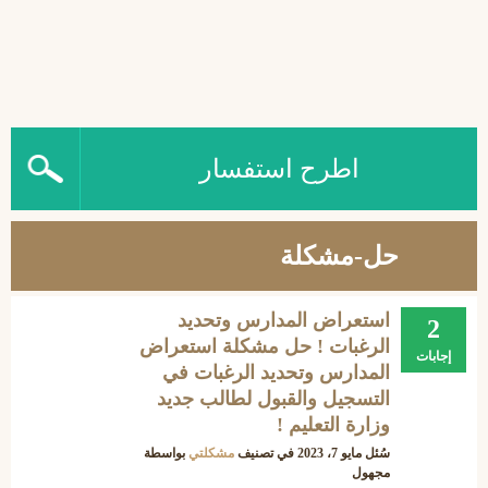
اطرح استفسار
حل-مشكلة
استعراض المدارس وتحديد
2
الرغبات ! حل مشكلة استعراض
إجابات
المدارس وتحديد الرغبات في
التسجيل والقبول لطالب جديد
وزارة التعليم !
سُئل
مايو 7، 2023
في تصنيف
مشكلتي
بواسطة
مجهول