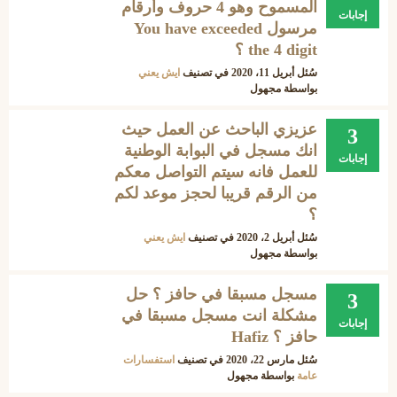
المسموح وهو 4 حروف وأرقام
إجابات
مرسول You have exceeded
the 4 digit ؟
سُئل
أبريل 11، 2020
في تصنيف
ايش يعني
بواسطة
مجهول
عزيزي الباحث عن العمل حيث
3
انك مسجل في البوابة الوطنية
إجابات
للعمل فانه سيتم التواصل معكم
من الرقم قريبا لحجز موعد لكم
؟
سُئل
أبريل 2، 2020
في تصنيف
ايش يعني
بواسطة
مجهول
مسجل مسبقا في حافز ؟ حل
3
مشكلة انت مسجل مسبقا في
إجابات
حافز ؟ Hafiz
سُئل
مارس 22، 2020
في تصنيف
استفسارات
عامة
بواسطة
مجهول