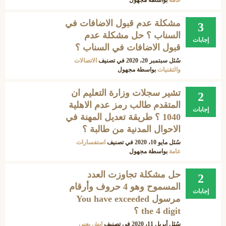
عامة
بواسطة
مجهول
مشكلة عدم قبول الاضافات في
3
السناب ؟ حل مشكلة عدم
إجابات
قبول الاضافات في السناب ؟
سُئل
سبتمبر 20، 2020
في تصنيف
الاتصالات
والتقنيات
بواسطة
مجهول
تشير سجلات وزارة التعليم ان
2
المتقدم طالب رمز عدم الاهلية
إجابات
1040 ؟ طريقة تعديل المهنة في
الاحوال المدنية من طالبة ؟
سُئل
مايو 10، 2020
في تصنيف
استفسارات
عامة
بواسطة
مجهول
حل مشكلة تجاوزت العدد
2
المسموح وهو 4 حروف وأرقام
إجابات
مرسول You have exceeded
the 4 digit ؟
سُئل
أبريل 11، 2020
في تصنيف
ايش يعني