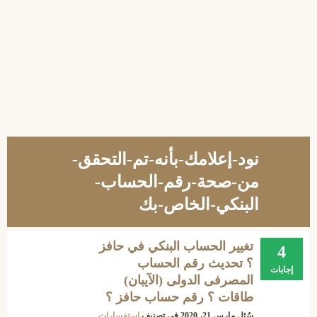
نود-إعلامك-بأنه-تم-التحقق-
من-صحة-رقم-الحساب-
البنكي-الخاص-بك
تغيير الحساب البنكي في حافز
4
؟ تحديث رقم الحساب
إجابات
المصرفى الدولى (الآيبان)
طاقات ؟ رقم حساب حافز ؟
سُئل
مارس 21، 2020
في تصنيف
استفسارات