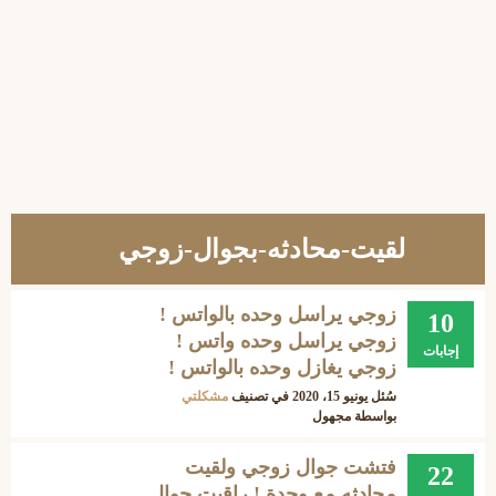
لقيت-محادثه-بجوال-زوجي
زوجي يراسل وحده بالواتس !
10
زوجي يراسل وحده واتس !
إجابات
زوجي يغازل وحده بالواتس !
سُئل
يونيو 15، 2020
في تصنيف
مشكلتي
بواسطة
مجهول
فتشت جوال زوجي ولقيت
22
محادثه مع وحدة ! راقبت جوال