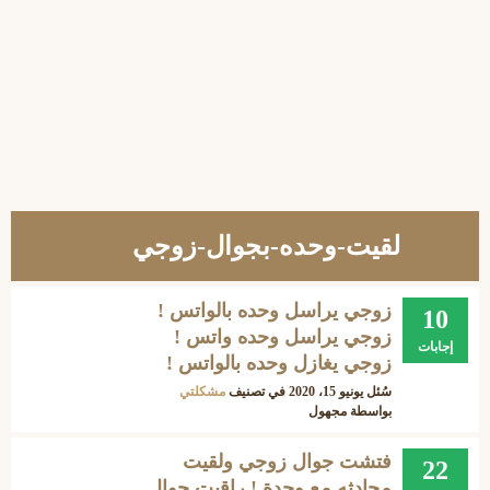
لقيت-وحده-بجوال-زوجي
زوجي يراسل وحده بالواتس !
10
زوجي يراسل وحده واتس !
إجابات
زوجي يغازل وحده بالواتس !
سُئل
يونيو 15، 2020
في تصنيف
مشكلتي
بواسطة
مجهول
فتشت جوال زوجي ولقيت
22
محادثه مع وحدة ! راقبت جوال