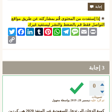
☀
إذا إستفدت من المحتوى قُم بمشاركته عن طريق مواقع
التواصل فقط قم بالضغط والنشر ليستفيد غيرك
Twitter
Facebook
LinkedIn
Tumblr
Pinterest
WhatsApp
Telegram
Message
Email
Print
Copy
Link
3
إجابة
0
تصويتات
تم الرد عليه
ديسمبر 28، 2019
بواسطة
مجهول
كمية الدخان الي تدخل للسعودية عبر المنفذ 2020 هي كرزين